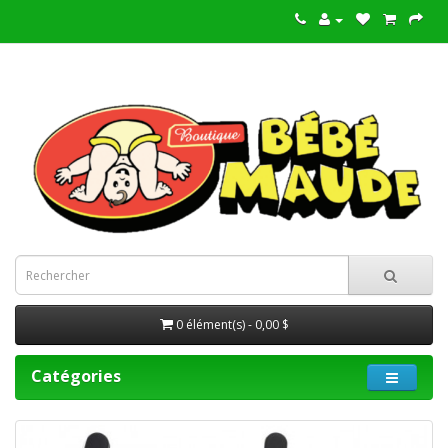
0 élément(s) - 0,00 $
Catégories