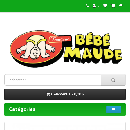
0 élément(s) - 0,00 $
Catégories