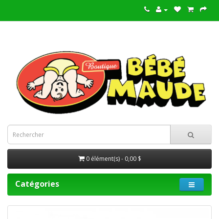
0 élément(s) - 0,00 $
Catégories