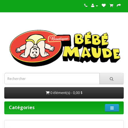
0 élément(s) - 0,00 $
Catégories