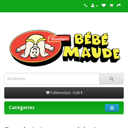
0 élément(s) - 0,00 $
Catégories