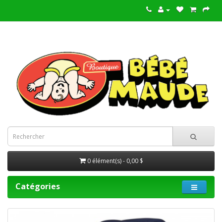
0 élément(s) - 0,00 $
Catégories