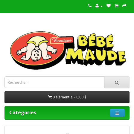
0 élément(s) - 0,00 $
Catégories