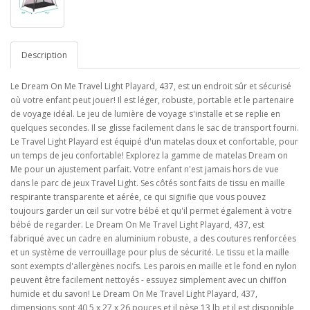
Description
Le Dream On Me Travel Light Playard, 437, est un endroit sûr et sécurisé
où votre enfant peut jouer! Il est léger, robuste, portable et le partenaire
de voyage idéal. Le jeu de lumière de voyage s'installe et se replie en
quelques secondes. Il se glisse facilement dans le sac de transport fourni.
Le Travel Light Playard est équipé d'un matelas doux et confortable, pour
un temps de jeu confortable! Explorez la gamme de matelas Dream on
Me pour un ajustement parfait. Votre enfant n'est jamais hors de vue
dans le parc de jeux Travel Light. Ses côtés sont faits de tissu en maille
respirante transparente et aérée, ce qui signifie que vous pouvez
toujours garder un œil sur votre bébé et qu'il permet également à votre
bébé de regarder. Le Dream On Me Travel Light Playard, 437, est
fabriqué avec un cadre en aluminium robuste, a des coutures renforcées
et un système de verrouillage pour plus de sécurité. Le tissu et la maille
sont exempts d'allergènes nocifs. Les parois en maille et le fond en nylon
peuvent être facilement nettoyés - essuyez simplement avec un chiffon
humide et du savon! Le Dream On Me Travel Light Playard, 437,
dimensions sont 40,5 x 27 x 26 pouces et il pèse 13 lb et il est disponible