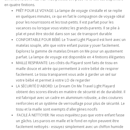
en quatre finitions.
PRÊT POUR LE VOYAGE: La lampe de voyage s'installe et se replie
en quelques minutes, ce qui en fait le compagnon de voyage idéal
pour les nourrissons et les tout-petits. Il est parfait pour les
vacances ou lorsque vous visitez les grands-parents. Il se plie à
plat et peut être stocké dans son sac de transport durable
CONFORTABLE POUR BÉBÉ: Le Travel Light Playard est livré avec un
matelas souple, afin que votre enfant puisse y jouer facilement.
Explorez la gamme de matelas Dream on Me pour un ajustement
parfait. La lampe de voyage est disponible en 4 finitions élégantes
MAILLE RESPIRANTE: Les côtés du Playard sont faits de tissu en
maille douce et aérée qui permettent à votre bébé de respirer
facilement. Le tissu transparent vous aide à garder un œil sur
votre bébé et permet à votre LO de regarder
LA SÉCURITÉ D'ABORD: Le Dream On Me Travel Light Playard
obtient des scores élevés en matière de sécurité et de durabilité. Il
est fabriqué avec un cadre en aluminium robuste, a des coutures
renforcées et un système de verrouillage pour plus de sécurité. Le
tissu et la maille sont exempts d'allergènes nocifs
FACILE À NETTOYER: Ne vous inquiétez pas que votre enfant fasse
un gâchis. Les parois en maille et le fond en nylon peuvent être
facilement nettoyés - essuyez simplement avec un chiffon humide