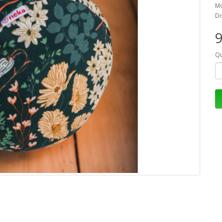
Mo
Di
9
Qu