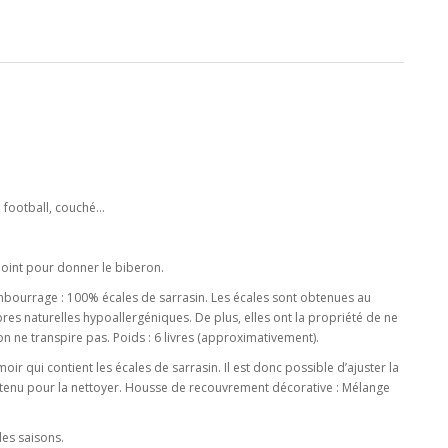
, football, couché…
joint pour donner le biberon.
mbourrage : 100% écales de sarrasin. Les écales sont obtenues au
bres naturelles hypoallergéniques. De plus, elles ont la propriété de ne
on ne transpire pas. Poids : 6 livres (approximativement).
r qui contient les écales de sarrasin. Il est donc possible d’ajuster la
ntenu pour la nettoyer. Housse de recouvrement décorative : Mélange
des saisons.