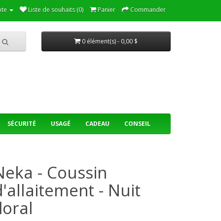
te
Liste de souhaits (0)
Panier
Commander
0 élément(s) - 0,00 $
SÉCURITÉ
USAGÉ
CADEAU
CONSEIL
Neka - Coussin
d'allaitement - Nuit
loral