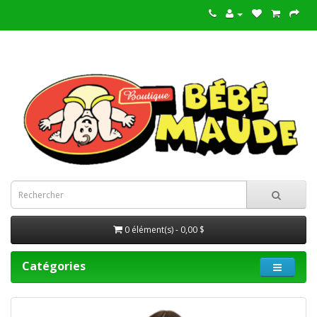
0 élément(s) - 0,00 $
Catégories