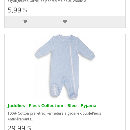
égratignuresGarde les petites mains au chaud e..
5,99 $
Juddlies - Fleck Collection - Bleu - Pyjama
100% Cotton prérétréciFermeture à glicière doublePieds
Antidérapants..
29,99 $