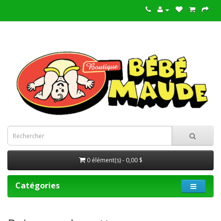
0 élément(s) - 0,00 $
Catégories