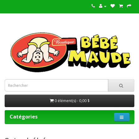
0 élément(s) - 0,00 $
Catégories