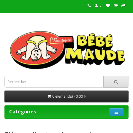
0 élément(s) - 0,00 $
Catégories