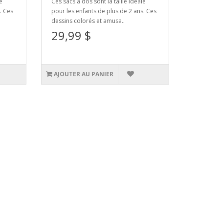
e
Ces sacs à dos sont la taille idéale
. Ces
pour les enfants de plus de 2 ans. Ces
dessins colorés et amusa..
29,99 $
AJOUTER AU PANIER