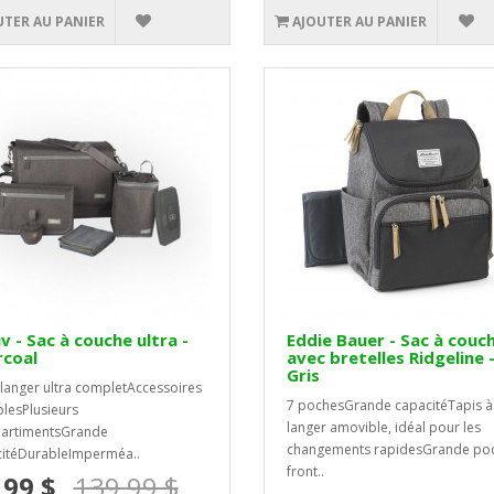
UTER AU PANIER
AJOUTER AU PANIER
v - Sac à couche ultra -
Eddie Bauer - Sac à couc
rcoal
avec bretelles Ridgeline 
Gris
 langer ultra completAccessoires
7 pochesGrande capacitéTapis à
plesPlusieurs
langer amovible, idéal pour les
artimentsGrande
changements rapidesGrande po
itéDurableImperméa..
front..
,99 $
139,99 $