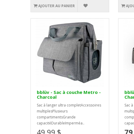
AJOUTER AU PANIER
AJO
bblüv - Sac à couche Metro -
bblü
Charcoal
Cha
Sac à langer ultra completAccessoires
Sac à
multiplesPlusieurs
multi
compartimentsGrande
comp
capacitéDurableImperméa..
capac
49,99 $
79