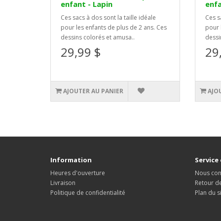
enfant - Lapin
enfa
Ces sacs à dos sont la taille idéale
Ces sa
pour les enfants de plus de 2 ans. Ces
pour 
dessins colorés et amusa..
dessi
29,99 $
29
AJOUTER AU PANIER
AJO
Information
Service 
Heures d'ouverture
Nous con
Livraison
Retour d
Politique de confidentialité
Plan du s