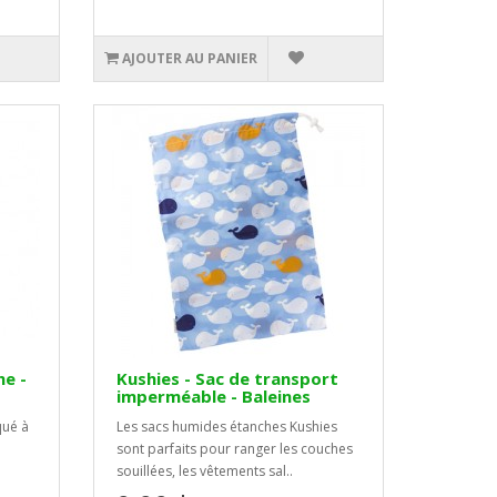
AJOUTER AU PANIER
he -
Kushies - Sac de transport
imperméable - Baleines
qué à
Les sacs humides étanches Kushies
sont parfaits pour ranger les couches
souillées, les vêtements sal..