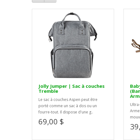
Jolly Jumper | Sac à couches
Baby
Tremble
(Ban
Arme
Le sac à couches Aspen peut être
Ultra
porté comme un sac à dos ou un
Armel
fourre-tout. Il dispose d'une g..
mouve
69,00 $
39