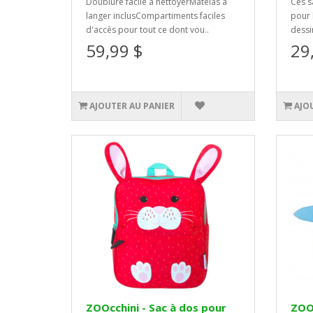
Doublure facile à nettoyerMatelas à
Ces sa
langer inclusCompartiments faciles
pour 
d'accès pour tout ce dont vou..
dessi
59,99 $
29
AJOUTER AU PANIER
AJO
ZOOcchini - Sac à dos pour
ZOOc