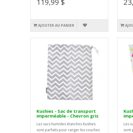
119,99 $
23
AJOUTER AU PANIER
AJO
Kushies - Sac de transport
Kush
imperméable - Chevron gris
imp
Les sacs humides étanches Kushies
Les s
sont parfaits pour ranger les couches
sont 