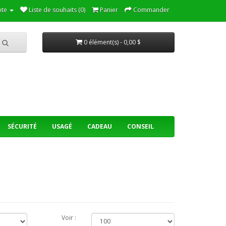
te
Liste de souhaits (0)
Panier
Commander
0 élément(s) - 0,00 $
SÉCURITÉ
USAGÉ
CADEAU
CONSEIL
Voir :