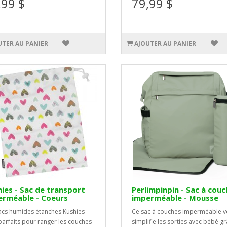
,99 $
79,99 $
UTER AU PANIER
AJOUTER AU PANIER
ies - Sac de transport
Perlimpinpin - Sac à cou
erméable - Coeurs
imperméable - Mousse
acs humides étanches Kushies
Ce sac à couches imperméable 
parfaits pour ranger les couches
simplifie les sorties avec bébé g