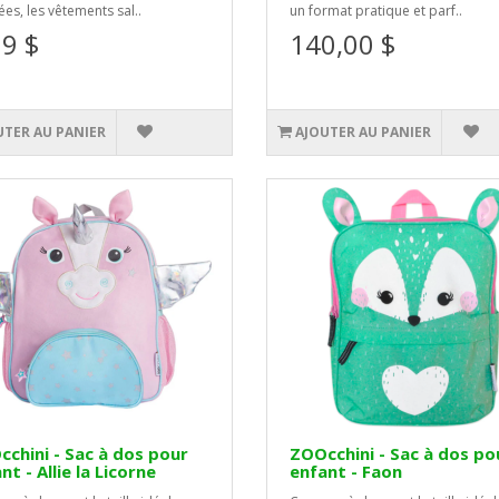
ées, les vêtements sal..
un format pratique et parf..
99 $
140,00 $
UTER AU PANIER
AJOUTER AU PANIER
chini - Sac à dos pour
ZOOcchini - Sac à dos po
nt - Allie la Licorne
enfant - Faon