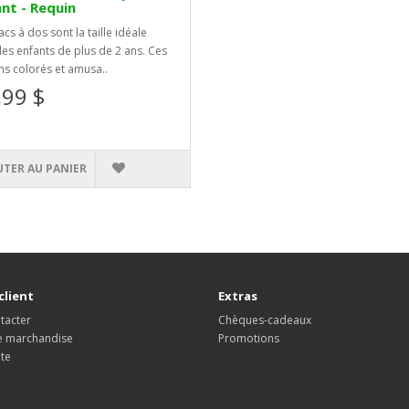
nt - Requin
cs à dos sont la taille idéale
les enfants de plus de 2 ans. Ces
ns colorés et amusa..
,99 $
UTER AU PANIER
client
Extras
tacter
Chèques-cadeaux
e marchandise
Promotions
ite